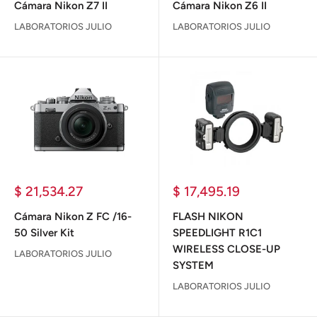
venta
venta
Cámara Nikon Z7 II
Cámara Nikon Z6 II
LABORATORIOS JULIO
LABORATORIOS JULIO
Precio
Precio
$ 21,534.27
$ 17,495.19
de
de
venta
venta
Cámara Nikon Z FC /16-
FLASH NIKON
50 Silver Kit
SPEEDLIGHT R1C1
WIRELESS CLOSE-UP
LABORATORIOS JULIO
SYSTEM
LABORATORIOS JULIO