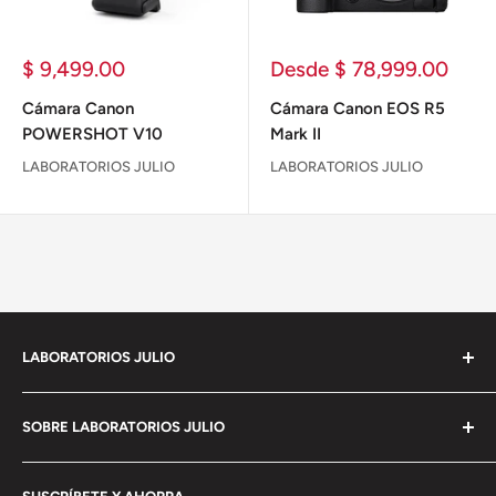
Precio
Precio
$ 9,499.00
Desde $ 78,999.00
de
de
venta
venta
Cámara Canon
Cámara Canon EOS R5
POWERSHOT V10
Mark II
LABORATORIOS JULIO
LABORATORIOS JULIO
LABORATORIOS JULIO
Empresa 100% Mexicana con mas de 90 años de
SOBRE LABORATORIOS JULIO
experiencia en
el mercado de imágenes y con la mas moderna
Política de privacidad
estructura como comercializadora de