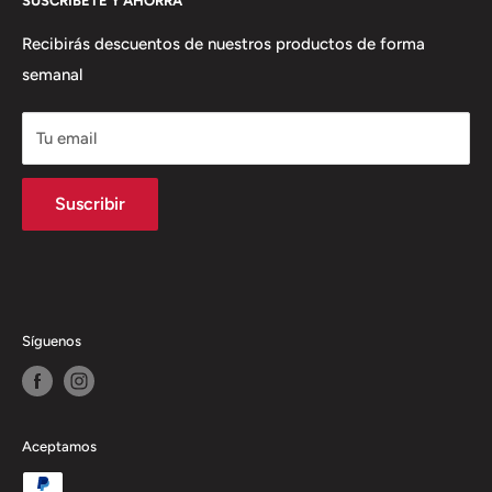
SUSCRÍBETE Y AHORRA
Términos del Servicio
productos y servicios con solución integral
Política de envío
Recibirás descuentos de nuestros productos de forma
semanal
Política de Reembolso
Tu email
Suscribir
Síguenos
Aceptamos