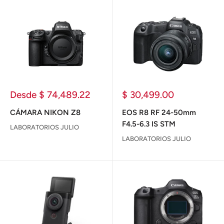
Precio
Precio
Desde $ 74,489.22
$ 30,499.00
de
de
venta
venta
CÁMARA NIKON Z8
EOS R8 RF 24-50mm
F4.5-6.3 IS STM
LABORATORIOS JULIO
LABORATORIOS JULIO