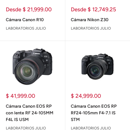
Precio
Precio
Desde $ 21,999.00
Desde $ 12,749.25
de
de
venta
venta
Cámara Canon R10
Cámara Nikon Z30
LABORATORIOS JULIO
LABORATORIOS JULIO
Precio
Precio
$ 41,999.00
$ 24,999.00
de
de
venta
venta
Cámara Canon EOS RP
Cámara Canon EOS RP
con lente RF 24-105MM
RF24-105mm F4-7.1 IS
F4L IS USM
STM
LABORATORIOS JULIO
LABORATORIOS JULIO