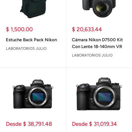
Precio
Precio
$ 1,500.00
$ 20,633.44
de
de
venta
venta
Estuche Back Pack Nikon
Cámara Nikon D7500 Kit
Con Lente 18-140mm VR
LABORATORIOS JULIO
LABORATORIOS JULIO
Precio
Precio
Desde $ 38,791.48
Desde $ 31,019.34
de
de