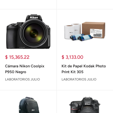
Precio
Precio
$ 15,365.22
$ 3,133.00
de
de
venta
venta
Cámara Nikon Coolpix
Kit de Papel Kodak Photo
P950 Negro
Print Kit 305
LABORATORIOS JULIO
LABORATORIOS JULIO