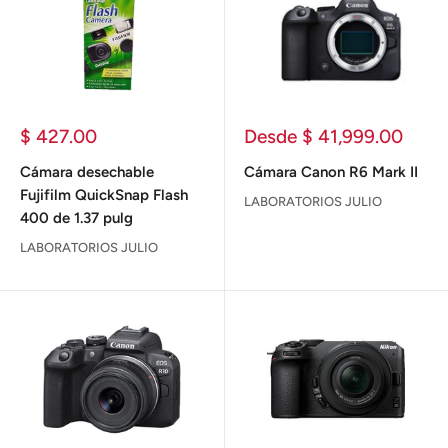
Precio
Precio
$ 427.00
Desde $ 41,999.00
de
de
venta
venta
Cámara desechable
Cámara Canon R6 Mark II
Fujifilm QuickSnap Flash
LABORATORIOS JULIO
400 de 1.37 pulg
LABORATORIOS JULIO