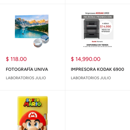
Precio
Precio
$ 118.00
$ 14,990.00
de
de
venta
venta
FOTOGRAFÍA UNIVA
IMPRESORA KODAK 6900
LABORATORIOS JULIO
LABORATORIOS JULIO