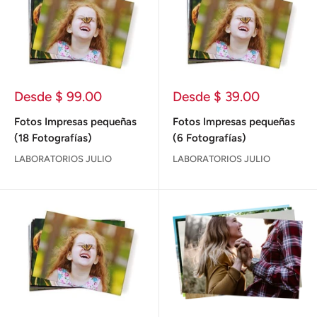
Precio
Precio
Desde $ 99.00
Desde $ 39.00
de
de
venta
venta
Fotos Impresas pequeñas
Fotos Impresas pequeñas
(18 Fotografías)
(6 Fotografías)
LABORATORIOS JULIO
LABORATORIOS JULIO