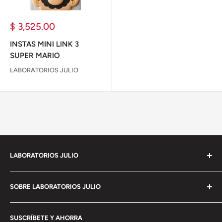
Precio
$ 3,525.00
de
venta
INSTAS MINI LINK 3
SUPER MARIO
LABORATORIOS JULIO
LABORATORIOS JULIO
Empresa 100% Mexicana con mas de 90 años de
SOBRE LABORATORIOS JULIO
experiencia en
el mercado de imágenes y con la mas moderna
Política de privacidad
estructura como comercializadora de
SUSCRÍBETE Y AHORRA
Términos del Servicio