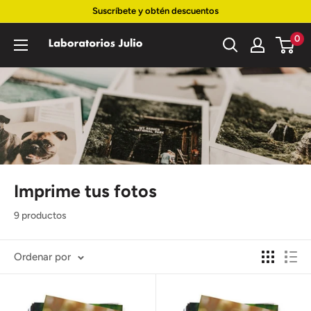
Ir
Suscríbete y obtén descuentos
directamente
0
Laboratorios
al
Julio
contenido
Imprime tus fotos
9 productos
Ordenar por