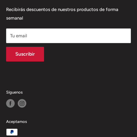
productos y servicios con solución integral
Política de envío
Recibirás descuentos de nuestros productos de forma
semanal
Política de Reembolso
Tu email
Suscribir
Síguenos
Aceptamos