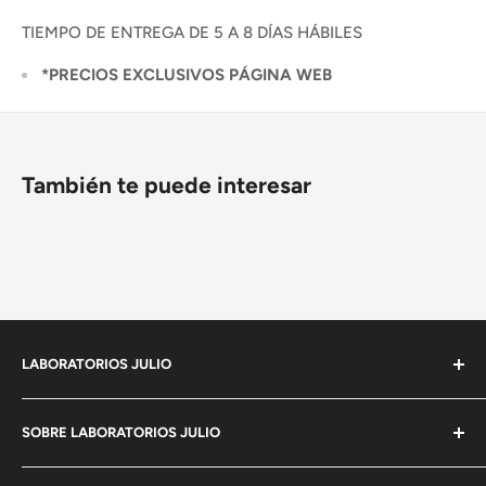
TIEMPO DE ENTREGA DE 5 A 8 DÍAS HÁBILES
*PRECIOS EXCLUSIVOS PÁGINA WEB
También te puede interesar
LABORATORIOS JULIO
Empresa 100% Mexicana con mas de 90 años de
SOBRE LABORATORIOS JULIO
experiencia en
el mercado de imágenes y con la mas moderna
Política de privacidad