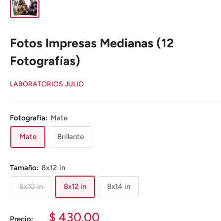
Fotos Impresas Medianas (12
Fotografías)
LABORATORIOS JULIO
Fotografía:
Mate
Mate
Brillante
Tamaño:
8x12 in
8x10 in
8x12 in
8x14 in
Precio
$ 430.00
Precio: