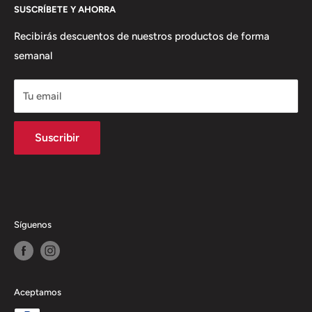
estructura como comercializadora de
SUSCRÍBETE Y AHORRA
Términos del Servicio
productos y servicios con solución integral
Política de envío
Recibirás descuentos de nuestros productos de forma
semanal
Política de Reembolso
Tu email
Suscribir
Síguenos
Aceptamos