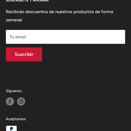
SUSCRÍBETE Y AHORRA
Términos del Servicio
productos y servicios con solución integral
Política de envío
Recibirás descuentos de nuestros productos de forma
semanal
Política de Reembolso
Tu email
Suscribir
Síguenos
Aceptamos