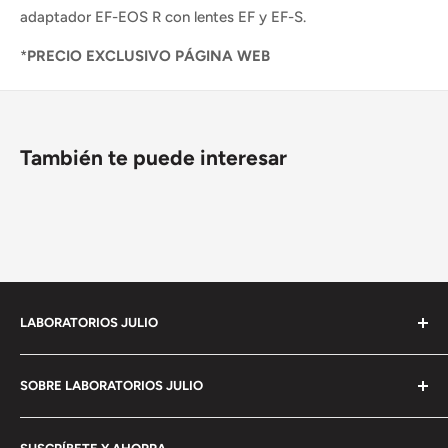
adaptador EF-EOS R con lentes EF y EF-S.
*
PRECIO EXCLUSIVO PÁGINA WEB
También te puede interesar
LABORATORIOS JULIO
Empresa 100% Mexicana con mas de 90 años de
SOBRE LABORATORIOS JULIO
experiencia en
el mercado de imágenes y con la mas moderna
Política de privacidad
estructura como comercializadora de