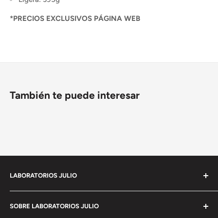
*PRECIOS EXCLUSIVOS PÁGINA WEB
También te puede interesar
LABORATORIOS JULIO
Empresa 100% Mexicana con mas de 90 años de
SOBRE LABORATORIOS JULIO
experiencia en