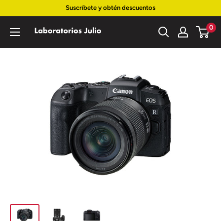
Ir
Suscríbete y obtén descuentos
directamente
0
Laboratorios
al
Julio
contenido