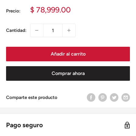
Precio
$ 78,999.00
Precio:
de
venta
Cantidad:
Añadir al carrito
Comprar ahora
Comparte este producto
Pago seguro