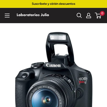
Ir
Suscríbete y obtén descuentos
directamente
0
Laboratorios
al
Julio
contenido