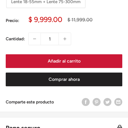
Lente 18-55mm + Lente 75-300mm
Precio
$ 9,999.00
Precio
$ 11,999.00
Precio:
habitual
de
venta
Cantidad:
Añadir al carrito
Comprar ahora
Comparte este producto
Pago seguro