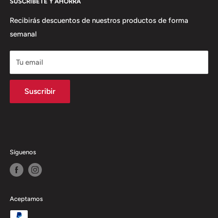
SUSCRÍBETE Y AHORRA
Términos del Servicio
productos y servicios con solución integral
Política de envío
Recibirás descuentos de nuestros productos de forma
semanal
Política de Reembolso
Tu email
Suscribir
Síguenos
Aceptamos