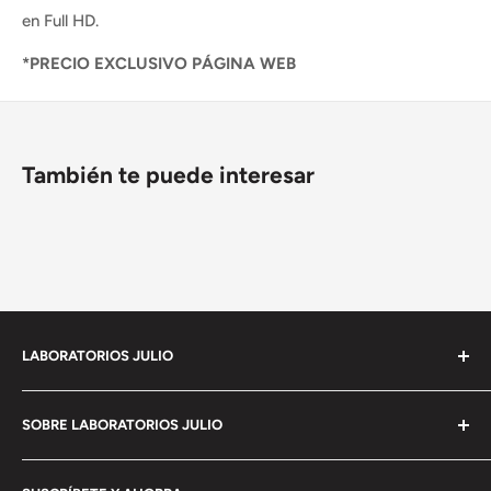
en Full HD.
*PRECIO EXCLUSIVO PÁGINA WEB
También te puede interesar
LABORATORIOS JULIO
Empresa 100% Mexicana con mas de 90 años de
SOBRE LABORATORIOS JULIO
experiencia en
el mercado de imágenes y con la mas moderna
Política de privacidad
estructura como comercializadora de