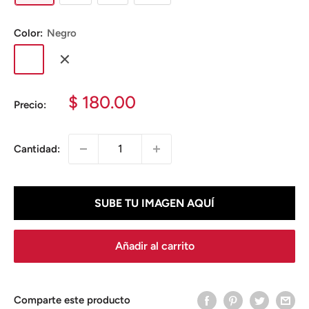
Color:
Negro
Negro
Blanco
Precio
$ 180.00
Precio:
de
venta
Cantidad:
SUBE TU IMAGEN AQUÍ
Añadir al carrito
Comparte este producto