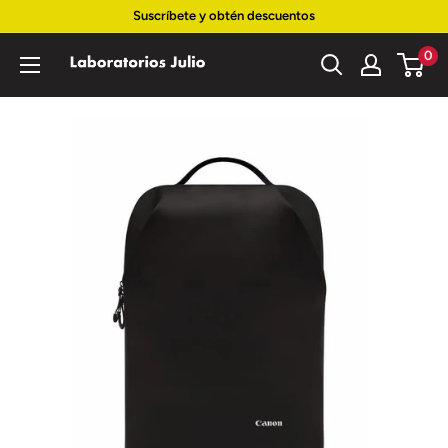
Ir
Suscríbete y obtén descuentos
directamente
0
Laboratorios
al
Julio
contenido