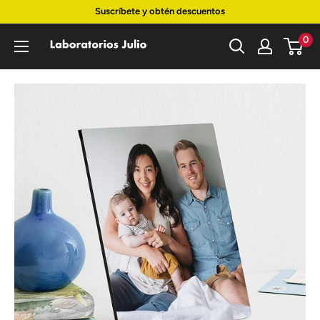
Ir
Suscríbete y obtén descuentos
directamente
0
Laboratorios
al
Julio
contenido