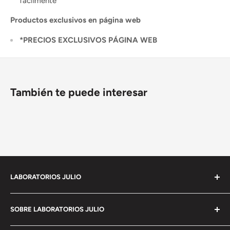
fácilmente
Productos exclusivos en página web
*PRECIOS EXCLUSIVOS PÁGINA WEB
También te puede interesar
LABORATORIOS JULIO
Empresa 100% Mexicana con mas de 90 años de
SOBRE LABORATORIOS JULIO
experiencia en
el mercado de imágenes y con la mas moderna
Política de privacidad