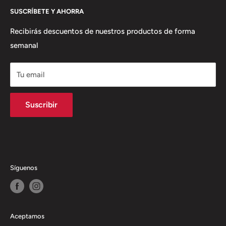
estructura como comercializadora de
SUSCRÍBETE Y AHORRA
Términos del Servicio
productos y servicios con solución integral
Política de envío
Recibirás descuentos de nuestros productos de forma
semanal
Política de Reembolso
Tu email
Suscribir
Síguenos
Aceptamos