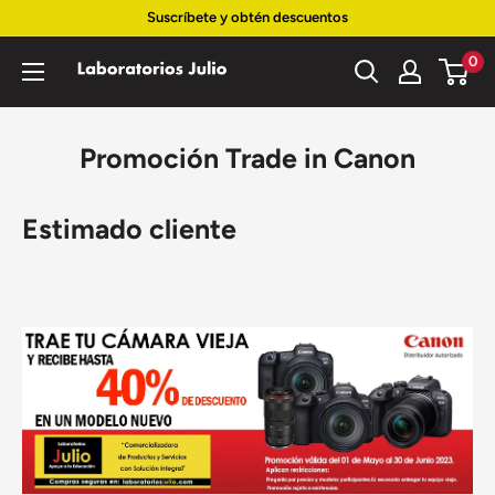
Ir
Suscríbete y obtén descuentos
directamente
0
Laboratorios
al
Julio
contenido
Promoción Trade in Canon
Estimado cliente